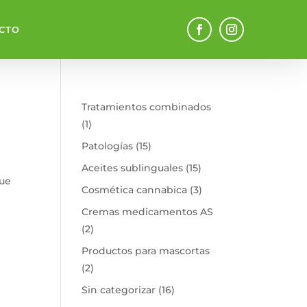
CTO
Tratamientos combinados
1
1
producto
15
Patologías
15
productos
15
Aceites sublinguales
15
que
productos
3
Cosmética cannabica
3
productos
Cremas medicamentos AS
2
2
productos
Productos para mascortas
2
2
productos
16
Sin categorizar
16
productos