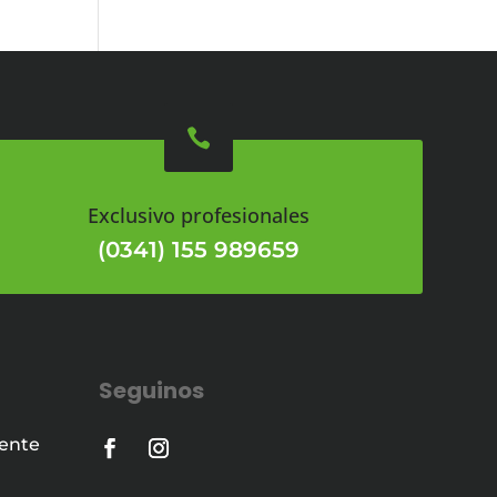

Exclusivo profesionales
(0341) 155 989659
Seguinos
iente