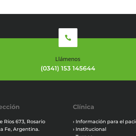

Llámenos
(0341) 153 145644
ección
Clínica
e Ríos 673, Rosario
› Información para el pac
a Fe, Argentina.
› Institucional