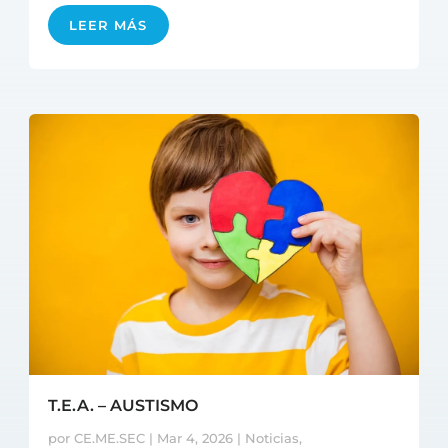
LEER MÁS
T.E.A. – AUSTISMO
por
CE.ME.SEC
|
Mar 4, 2026
|
Noticias
,