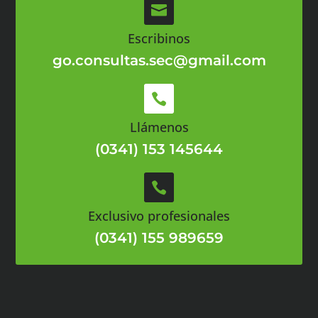

Escribinos
go.consultas.sec@gmail.com

Llámenos
(0341) 153 145644

Exclusivo profesionales
(0341) 155 989659