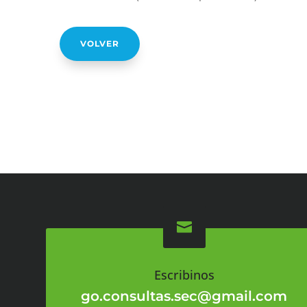
VOLVER

Escribinos
go.consultas.sec@gmail.com