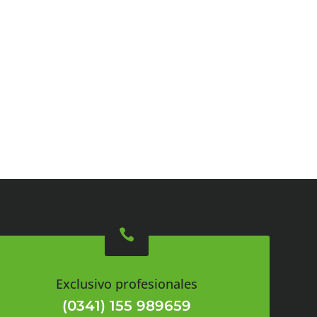

Exclusivo profesionales
(0341) 155 989659