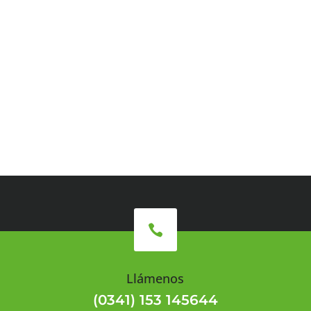

Llámenos
(0341) 153 145644