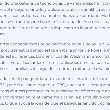
zando una batería de tecnologías de vanguardia, han co
el paraguas lanudo y utilizaron química analítica avanz
 identificar los tipos de cannabinoides que contiene. M
aron la estructura precisa de más de una docena de estos
aron toda la ruta bioquímica implicada en la producción
can.
brica cannabinoides principalmente en sus hojas, lo qu
produce estos compuestos en los racimos de flores, o in
ar de esta diferencia, los científicos de Weizmann enco
nabis. En particular, las enzimas utilizadas en cada paso
mas familias, a lo largo de la primera mitad de la vía bi
dos en el paraguas lanudo son idénticos a los del cannab
BD, pero sí el cannabigerol, o CBG, una estrella emergen
 terapéuticas potenciales, pero carece de efectos que al
 concentración relativamente alta en la planta, sirve c
os, lo que apoya la idea de que el paraguas lanudo podría