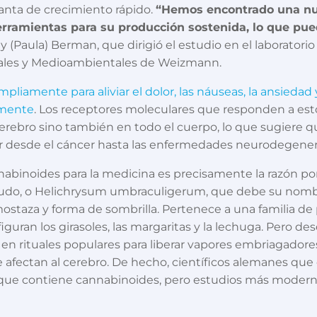
anta de crecimiento rápido.
“Hemos encontrado una nu
erramientas para su producción sostenida, lo que pu
rley (Paula) Berman, que dirigió el estudio en el laborator
ales y Medioambientales de Weizmann.
liamente para aliviar el dolor, las náuseas, la ansiedad y 
amente
. Los receptores moleculares que responden a e
cerebro sino también en todo el cuerpo, lo que sugiere 
atar desde el cáncer hasta las enfermedades neurodegener
abinoides para la medicina es precisamente la razón por 
anudo, o Helichrysum umbraculigerum, que debe su nomb
mostaza y forma de sombrilla. Pertenece a una familia de 
figuran los girasoles, las margaritas y la lechuga. Pero
en rituales populares para liberar vapores embriagadore
afectan al cerebro. De hecho, científicos alemanes que
que contiene cannabinoides, pero estudios más moderno