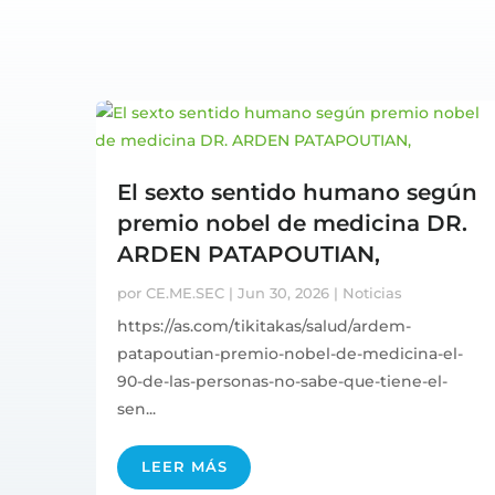
El sexto sentido humano según
premio nobel de medicina DR.
ARDEN PATAPOUTIAN,
por
CE.ME.SEC
|
Jun 30, 2026
|
Noticias
https://as.com/tikitakas/salud/ardem-
patapoutian-premio-nobel-de-medicina-el-
90-de-las-personas-no-sabe-que-tiene-el-
sen...
LEER MÁS