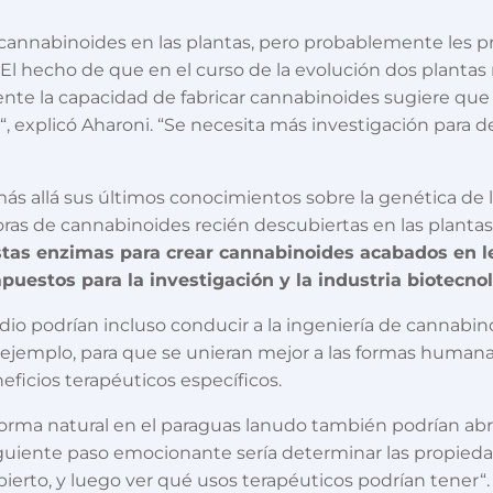
 cannabinoides en las plantas, pero probablemente les 
“El hecho de que en el curso de la evolución dos plant
iente la capacidad de fabricar cannabinoides sugiere 
, explicó Aharoni. “Se necesita más investigación para d
ás allá sus últimos conocimientos sobre la genética de l
ras de cannabinoides recién descubiertas en las planta
stas enzimas para crear cannabinoides acabados en l
puestos para la investigación y la industria biotecno
tudio podrían incluso conducir a la ingeniería de cannabi
r ejemplo, para que se unieran mejor a las formas humana
ficios terapéuticos específicos.
rma natural en el paraguas lanudo también podrían abrir
iguiente paso emocionante sería determinar las propied
rto, y luego ver qué usos terapéuticos podrían tener“.