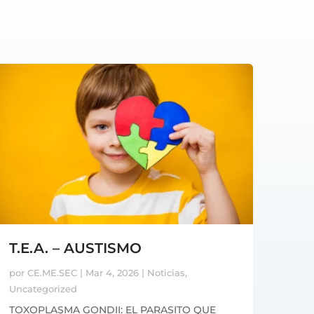
T.E.A. – AUSTISMO
por
CE.ME.SEC
|
Mar 4, 2026
|
Noticias
,
Uncategorized
TOXOPLASMA GONDII: EL PARASITO QUE