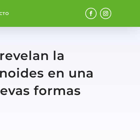
CTO
revelan la
inoides en una
uevas formas