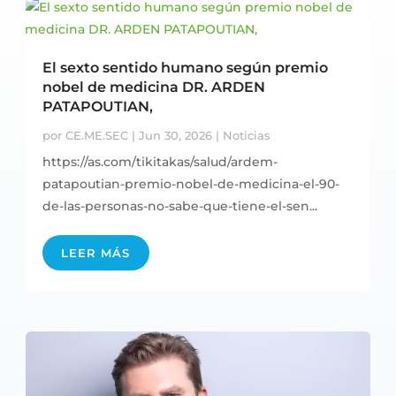
El sexto sentido humano según premio
nobel de medicina DR. ARDEN
PATAPOUTIAN,
por
CE.ME.SEC
|
Jun 30, 2026
|
Noticias
https://as.com/tikitakas/salud/ardem-
patapoutian-premio-nobel-de-medicina-el-90-
de-las-personas-no-sabe-que-tiene-el-sen...
LEER MÁS