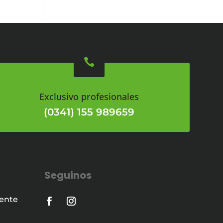

Exclusivo profesionales
(0341) 155 989659
Seguinos
iente