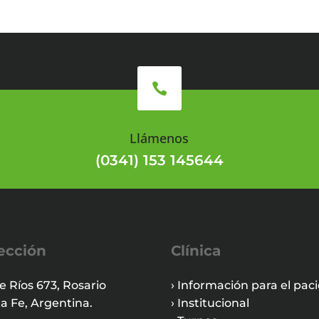

Llámenos
(0341) 153 145644
ección
Clínica
e Ríos 673, Rosario
› Información para el pac
a Fe, Argentina.
› Institucional