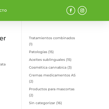
CTO
er
Tratamientos combinados
1
1
producto
15
Patologías
15
productos
15
Aceites sublinguales
15
rata
productos
3
Cosmética cannabica
3
productos
Cremas medicamentos AS
2
2
productos
Productos para mascortas
2
2
productos
16
Sin categorizar
16
productos