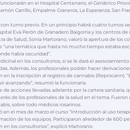
funcionarán en el Hospital Centenario, el Geriátrico Provi
 Ramón Carrillo, Empalme Graneros, La Esperanza, San Fra
 con turno previo. En un principio habrá cuatro turnos s
ital Eva Perón de Granadero Baigorria y los centros de
stra de Salud, Sonia Martorano, valoró la apertura de los 
de “una temática que hasta no mucho tiempo estaba esc
donde había oscuridad”.
dicinal en los consultorios, sí se le dará el asesoramie
as. Además, los profesionales podrán hacer derivaciones 
rán en la inscripción al registro de cannabis (Reprocann).
r avanzando”, resumió la funcionaria.
ie de acciones llevadas adelante por la cartera sanitaria
erés de los profesionales de la salud en el tema. Fuero
abis, sobre todo médicos rosarinos.
zó en el mes de marzo el curso “Introducción al uso terap
formación de los equipos. Participaron alrededor de 600 
 en los consultorios”, explicó Martorano.