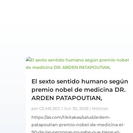
El sexto sentido humano según
premio nobel de medicina DR.
ARDEN PATAPOUTIAN,
por
CE.ME.SEC
|
Jun 30, 2026
|
Noticias
https://as.com/tikitakas/salud/ardem-
patapoutian-premio-nobel-de-medicina-el-
90-de-las-personas-no-sabe-que-tiene-el-