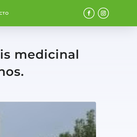
CTO
is medicinal
nos.