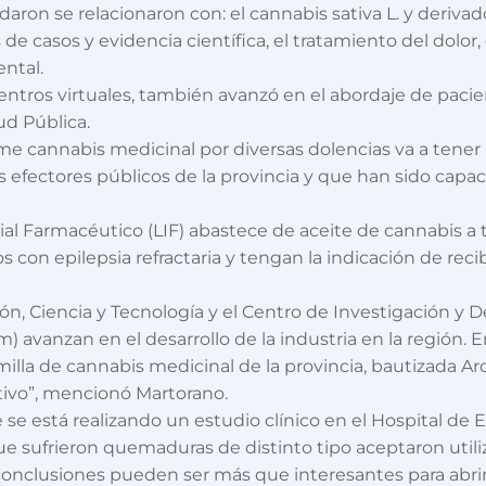
ron se relacionaron con: el cannabis sativa L. y derivados
 de casos y evidencia científica, el tratamiento del dolor,
ntal.
ntros virtuales, también avanzó en el abordaje de pacient
ud Pública.
 cannabis medicinal por diversas dolencias va a tener l
s efectores públicos de la provincia y que han sido capaci
ial Farmacéutico (LIF) abastece de aceite de cannabis a t
 con epilepsia refractaria y tengan la indicación de rec
n, Ciencia y Tecnología y el Centro de Investigación y D
) avanzan en el desarrollo de la industria en la región. 
milla de cannabis medicinal de la provincia, bautizada A
ltivo”, mencionó Martorano.
e se está realizando un estudio clínico en el Hospital d
e sufrieron quemaduras de distinto tipo aceptaron utiliz
conclusiones pueden ser más que interesantes para abrir