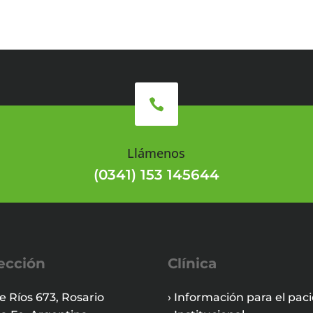

Llámenos
(0341) 153 145644
ección
Clínica
e Ríos 673, Rosario
› Información para el pac