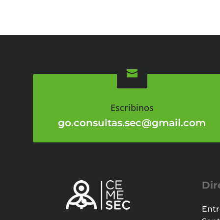

Escribinos
go.consultas.sec@gmail.com
Dir
Entr