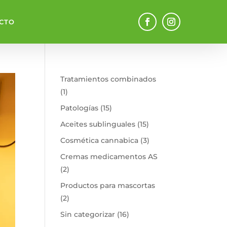
CTO
Tratamientos combinados
1
1
producto
15
Patologías
15
productos
15
Aceites sublinguales
15
productos
3
Cosmética cannabica
3
productos
Cremas medicamentos AS
2
2
productos
Productos para mascortas
2
2
productos
16
Sin categorizar
16
productos