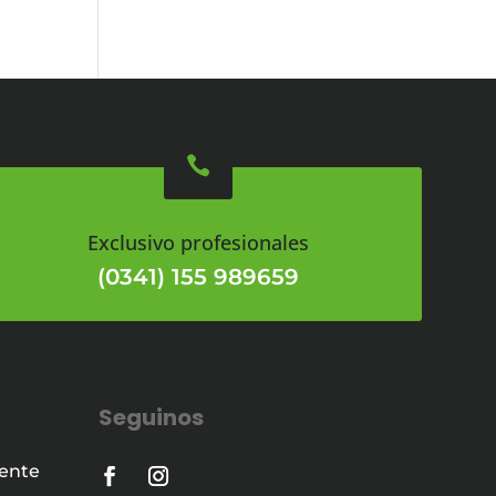

Exclusivo profesionales
(0341) 155 989659
Seguinos
iente