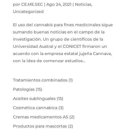
por
CE.ME.SEC
|
Ago 24, 2021
|
Noticias
,
Uncategorized
El uso del cannabis para fines medicinales sigue
sumando buenas noticias en el campo de la
investigación. Un grupo de científicos de la
Universidad Austral y el CONICET firmaron un
acuerdo con la empresa estatal jujeña Cannava,
con la idea de comenzar estudios...
1
Tratamientos combinados
1
producto
15
Patologías
15
productos
15
Aceites sublinguales
15
productos
3
Cosmética cannabica
3
productos
2
Cremas medicamentos AS
2
productos
2
Productos para mascortas
2