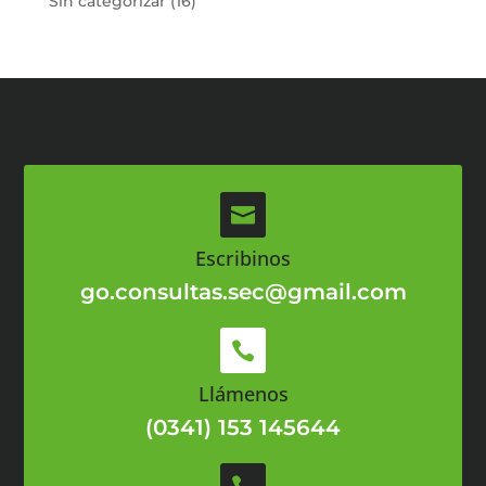
Sin categorizar
16
productos

Escribinos
go.consultas.sec@gmail.com

Llámenos
(0341) 153 145644
