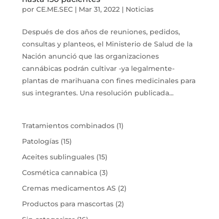
por
CE.ME.SEC
|
Mar 31, 2022
|
Noticias
Después de dos años de reuniones, pedidos,
consultas y planteos, el Ministerio de Salud de la
Nación anunció que las organizaciones
cannábicas podrán cultivar -ya legalmente-
plantas de marihuana con fines medicinales para
sus integrantes. Una resolución publicada...
1
Tratamientos combinados
1
producto
15
Patologías
15
productos
15
Aceites sublinguales
15
productos
3
Cosmética cannabica
3
productos
2
Cremas medicamentos AS
2
productos
2
Productos para mascortas
2
productos
16