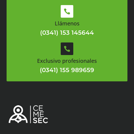

Llámenos
(0341) 153 145644

Exclusivo profesionales
(0341) 155 989659