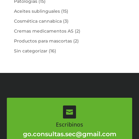
15
Patologías
15
productos
15
Aceites sublinguales
15
productos
3
Cosmética cannabica
3
productos
2
Cremas medicamentos AS
2
productos
2
Productos para mascortas
2
productos
16
Sin categorizar
16
productos

Escribinos
go.consultas.sec@gmail.com